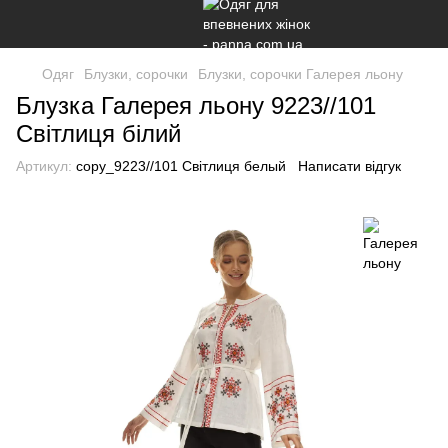
Одяг
Блузки, сорочки
Блузки, сорочки Галерея льону
Блузка Галерея льону 9223//101
Світлиця білий
Артикул:
copy_9223//101 Світлиця белый
Написати відгук