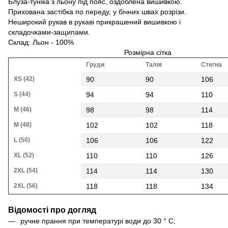
Блуза-туніка з льону під пояс, оздоблена вишивкою.
Прихована застібка по переду, у бічних швах розрізи.
Неширокий рукав в рукаві прикрашений вишивкою і
складочками-защипами.
Склад: Льон - 100%
Розмірна сітка
Груди
Талія
Стегна
XS (42)
90
90
106
S (44)
94
94
110
M (46)
98
98
114
M (48)
102
102
118
L (50)
106
106
122
XL (52)
110
110
126
2XL (54)
114
114
130
2XL (56)
118
118
134
Відомості про догляд
ручне прання при температурі води до 30 ° С;