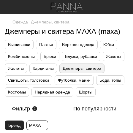
Одежда
Джемперы, свитера
Джемперы и свитера МАХА (maxa)
Вышиванки
Платья
Верхняя одежда
Юбки
Комбинезоны
Брюки
Блузки, рубашки
Жакеты
Жилеты
Кардиганы
Джемперы, свитера
Свитшоты, толстовки
Футболки, майки
Боди, топы
Костюмы
Нарядная одежда
Шорты
Фильтр
По популярности
1
Бренд
МАХА