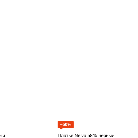
−50%
ный
Платье Nelva 5849 чёрный