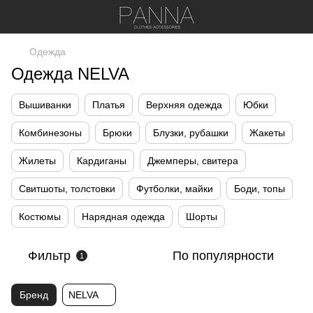
Одежда
Одежда NELVA
Вышиванки
Платья
Верхняя одежда
Юбки
Комбинезоны
Брюки
Блузки, рубашки
Жакеты
Жилеты
Кардиганы
Джемперы, свитера
Свитшоты, толстовки
Футболки, майки
Боди, топы
Костюмы
Нарядная одежда
Шорты
Фильтр
По популярности
1
Бренд
NELVA