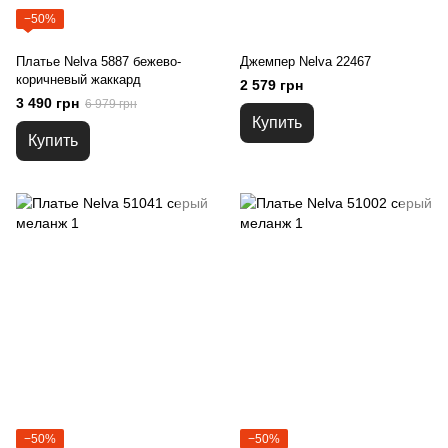
−50%
Платье Nelva 5887 бежево-
Джемпер Nelva 22467
коричневый жаккард
2 579 грн
3 490 грн
6 979 грн
Купить
Купить
−50%
−50%