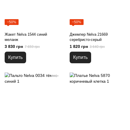
−50%
−50%
Жакет Nelva 1544 синий
Джемпер Nelva 21669
меланж
серебристо-серый
3 830 грн
1 820 грн
7 659 грн
3 640 грн
Купить
Купить