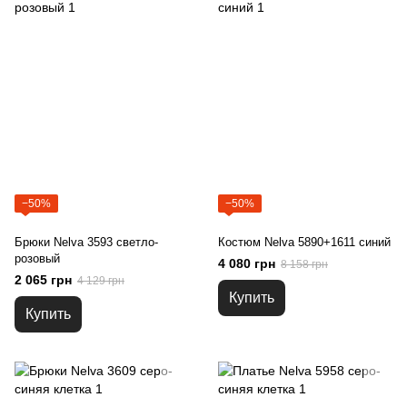
−50%
−50%
Брюки Nelva 3593 светло-
Костюм Nelva 5890+1611 синий
розовый
4 080 грн
8 158 грн
2 065 грн
4 129 грн
Купить
Купить