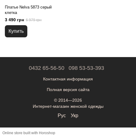
Платье Nelva 5873 серый
клетка
3 490 грн
6 979 грн
Купить
0432 65-56-50
098 53-53-393
Контактная информация
Полная версия сайта
© 2014—2026
Интернет-магазин женской одежды
Рус
Укр
Online store built with Horoshop