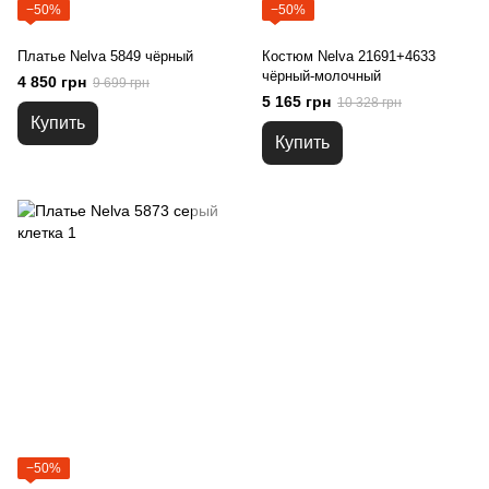
−50%
−50%
Платье Nelva 5849 чёрный
Костюм Nelva 21691+4633
чёрный-молочный
4 850 грн
9 699 грн
5 165 грн
10 328 грн
Купить
Купить
−50%