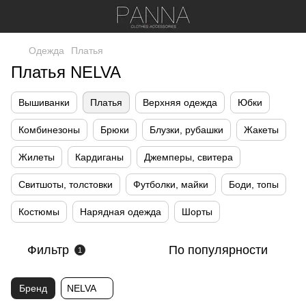
Одежда
Платья
Платья NELVA
Вышиванки
Платья
Верхняя одежда
Юбки
Комбинезоны
Брюки
Блузки, рубашки
Жакеты
Жилеты
Кардиганы
Джемперы, свитера
Свитшоты, толстовки
Футболки, майки
Боди, топы
Костюмы
Нарядная одежда
Шорты
Фильтр
По популярности
1
Бренд
NELVA