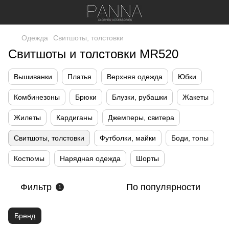
Одежда
Свитшоты, толстовки
Свитшоты и толстовки MR520
Вышиванки
Платья
Верхняя одежда
Юбки
Комбинезоны
Брюки
Блузки, рубашки
Жакеты
Жилеты
Кардиганы
Джемперы, свитера
Свитшоты, толстовки
Футболки, майки
Боди, топы
Костюмы
Нарядная одежда
Шорты
Фильтр
По популярности
1
Бренд