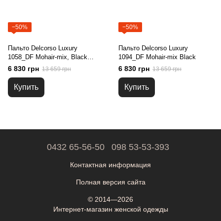
−50%
−50%
Пальто Delcorso Luxury
Пальто Delcorso Luxury
1058_DF Mohair-mix, Black
1094_DF Mohair-mix Black
mela
6 830 грн
6 830 грн
13 659 грн
13 659 грн
Купить
Купить
0432 65-56-50
098 53-53-393
Контактная информация
Полная версия сайта
© 2014—2026
Интернет-магазин женской одежды