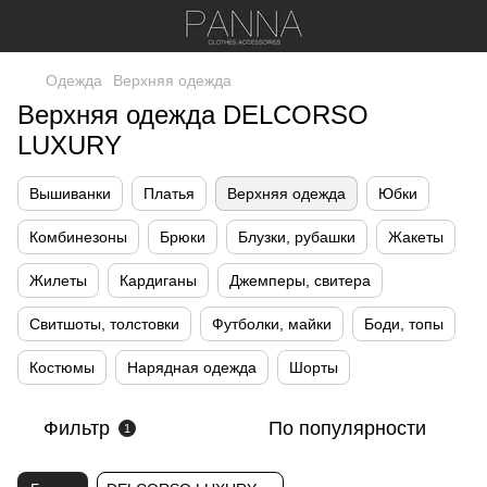
Одежда
Верхняя одежда
Верхняя одежда DELCORSO
LUXURY
Вышиванки
Платья
Верхняя одежда
Юбки
Комбинезоны
Брюки
Блузки, рубашки
Жакеты
Жилеты
Кардиганы
Джемперы, свитера
Свитшоты, толстовки
Футболки, майки
Боди, топы
Костюмы
Нарядная одежда
Шорты
Фильтр
По популярности
1