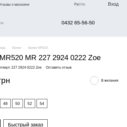
Вход
Рус
Укр
тзывы о магазине
0432 65-56-50
жда
Брюки
Брюки MR520
MR520 MR 227 2924 0222 Zoe
ртикул: 227 2924 0222 Zoe
Оставить отзыв
грн
В желания
48
50
52
54
Быстрый заказ