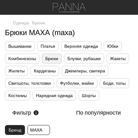
Одежда
Брюки
Брюки МАХА (maxa)
Вышиванки
Платья
Верхняя одежда
Юбки
Комбинезоны
Брюки
Блузки, рубашки
Жакеты
Жилеты
Кардиганы
Джемперы, свитера
Свитшоты, толстовки
Футболки, майки
Боди, топы
Костюмы
Нарядная одежда
Шорты
Фильтр
По популярности
1
Бренд
МАХА