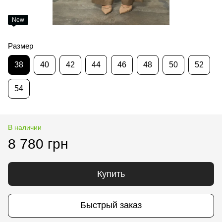
New
Размер
38
40
42
44
46
48
50
52
54
В наличии
8 780 грн
Купить
Быстрый заказ