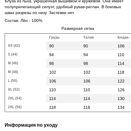
Блуза из льна, украшенная вышивкой и кружевом. Она имеет
полуприлегающий силуэт, удобный рукав-реглан. В боковых
швах разрезы по низу. Застежки нет.
Состав: Лён - 100%.
Размерная сетка
Грудь
Талия
Бёдра
XS (42)
90
90
106
S (44)
94
94
110
M (46)
98
98
114
M (48)
102
102
118
L (50)
106
106
122
XL (52)
110
110
126
2XL (54)
114
114
130
2XL (56)
118
118
134
Информация по уходу