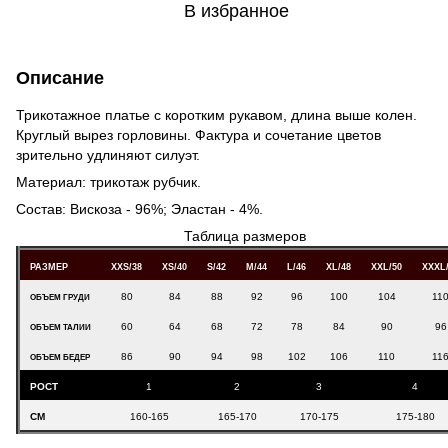
В избранное
Описание
Трикотажное платье с коротким рукавом, длина выше колен.
Круглый вырез горловины. Фактура и сочетание цветов
зрительно удлиняют силуэт.
Материал: трикотаж рубчик.
Состав: Вискоза - 96%; Эластан - 4%.
Таблица размеров
РАЗМЕР
XXS/38
XS/40
S/42
M/44
L/46
XL/48
XXL/50
XXXL
80
84
88
92
96
100
104
11
ОБЪЕМ ГРУДИ
60
64
68
72
78
84
90
96
ОБЪЕМ ТАЛИИ
86
90
94
98
102
106
110
11
ОБЪЕМ БЕДЕР
РОСТ
1
2
3
4
СМ
160-165
165-170
170-175
175-180