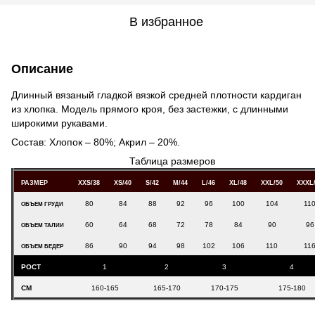
В избранное
Описание
Длинный вязаный гладкой вязкой средней плотности кардиган
из хлопка. Модель прямого кроя, без застежки, с длинными
широкими рукавами.
Состав: Хлопок – 80%; Акрил – 20%.
Таблица размеров
РАЗМЕР
XXS/38
XS/40
S/42
M/44
L/46
XL/48
XXL/50
XXXL
80
84
88
92
96
100
104
11
ОБЪЕМ ГРУДИ
60
64
68
72
78
84
90
96
ОБЪЕМ ТАЛИИ
86
90
94
98
102
106
110
11
ОБЪЕМ БЕДЕР
РОСТ
1
2
3
4
СМ
160-165
165-170
170-175
175-180