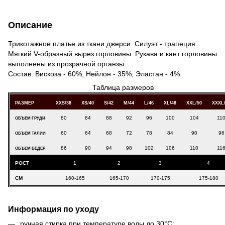
Описание
Трикотажное платье из ткани джерси. Силуэт - трапеция.
Мягкий V-образный вырез горловины. Рукава и кант горловины
выполнены из прозрачной органзы.
Состав: Вискоза - 60%; Нейлон - 35%; Эластан - 4%.
Таблица размеров
РАЗМЕР
XXS/38
XS/40
S/42
M/44
L/46
XL/48
XXL/50
XXXL
80
84
88
92
96
100
104
11
ОБЪЕМ ГРУДИ
60
64
68
72
78
84
90
96
ОБЪЕМ ТАЛИИ
86
90
94
98
102
106
110
11
ОБЪЕМ БЕДЕР
РОСТ
1
2
3
4
СМ
160-165
165-170
170-175
175-180
Информация по уходу
ручная стирка при температуре воды до 30°С;