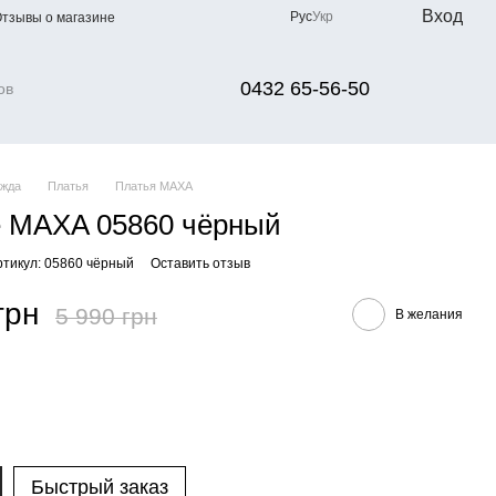
Вход
Рус
Укр
тзывы о магазине
0432 65-56-50
жда
Платья
Платья МАХА
 MAXA 05860 чёрный
ртикул: 05860 чёрный
Оставить отзыв
грн
5 990 грн
В желания
Быстрый заказ