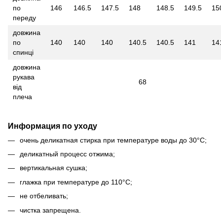
по
146
146.5
147.5
148
148.5
149.5
15
переду
довжина
по
140
140
140
140.5
140.5
141
14
спинці
довжина
рукава
68
від
плеча
Информация по уходу
очень деликатная стирка при температуре воды до 30°С;
деликатный процесс отжима;
вертикальная сушка;
глажка при температуре до 110°С;
не отбеливать;
чистка запрещена.