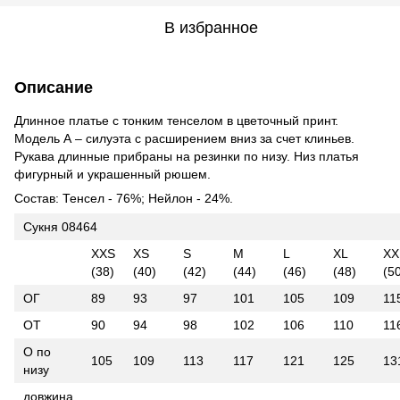
В избранное
Описание
Длинное платье с тонким тенселом в цветочный принт.
Модель А – силуэта с расширением вниз за счет клиньев.
Рукава длинные прибраны на резинки по низу. Низ платья
фигурный и украшенный рюшем.
Состав: Тенсел - 76%; Нейлон - 24%.
Сукня 08464
XXS
XS
S
M
L
XL
XX
(38)
(40)
(42)
(44)
(46)
(48)
(5
ОГ
89
93
97
101
105
109
11
ОТ
90
94
98
102
106
110
11
О по
105
109
113
117
121
125
13
низу
довжина