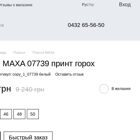
Вход
Рус
Укр
тзывы о магазине
0432 65-56-50
жда
Платья
Платья МАХА
 MAXA 07739 принт горох
ртикул: copy_1_07739 белый
Оставить отзыв
грн
9 240 грн
В желания
46
48
50
Быстрый заказ