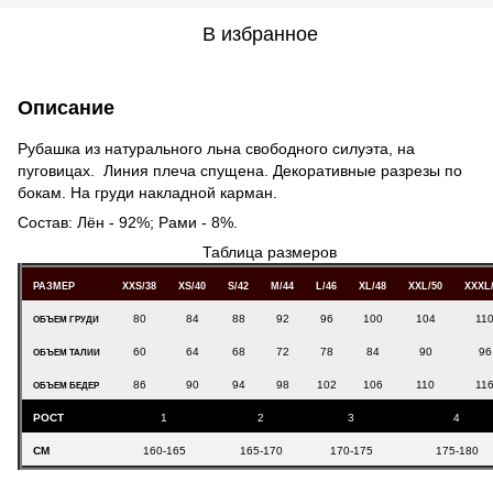
В избранное
Описание
Рубашка из натурального льна свободного силуэта, на
пуговицах. Линия плеча спущена. Декоративные разрезы по
бокам. На груди накладной карман.
Состав: Лён - 92%; Рами - 8%.
Таблица размеров
РАЗМЕР
XXS/38
XS/40
S/42
M/44
L/46
XL/48
XXL/50
XXXL
80
84
88
92
96
100
104
11
ОБЪЕМ ГРУДИ
60
64
68
72
78
84
90
96
ОБЪЕМ ТАЛИИ
86
90
94
98
102
106
110
11
ОБЪЕМ БЕДЕР
РОСТ
1
2
3
4
СМ
160-165
165-170
170-175
175-180