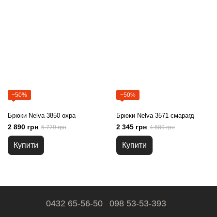
−50%
−50%
Брюки Nelva 3850 охра
Брюки Nelva 3571 смарагд
2 890 грн
2 345 грн
5 779 грн
4 689 грн
Купити
Купити
0432 65-56-50
098 53-53-393