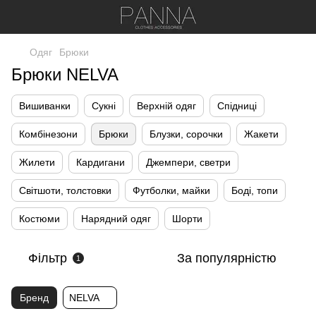
Одяг
Брюки
Брюки NELVA
Вишиванки
Сукні
Верхній одяг
Спідниці
Комбінезони
Брюки
Блузки, сорочки
Жакети
Жилети
Кардигани
Джемпери, светри
Світшоти, толстовки
Футболки, майки
Боді, топи
Костюми
Нарядний одяг
Шорти
Фільтр
За популярністю
1
Бренд
NELVA