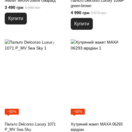
Жилет MAXA 05804 смарагд
Пальто Delcorso Luxury 1056P
green-brown
3 490 грн
6 980 грн
4 990 грн
9 979 грн
Купити
Купити
−50%
−50%
Пальто Delcorso Luxury 1071
Хутряний жакет MAXA 06293
P_MV Sea Sky
вірідіан