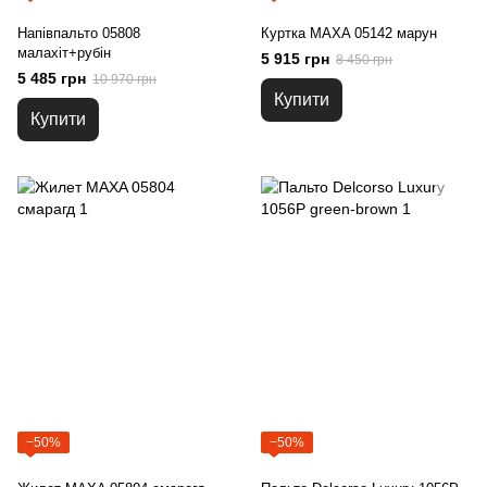
Напівпальто 05808
Куртка MAXA 05142 марун
малахіт+рубін
5 915 грн
8 450 грн
5 485 грн
10 970 грн
Купити
Купити
−50%
−50%