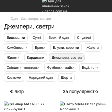
Одяг
Джемпери, светри
Джемпери, светри
Вишиванки
Сукні
Верхній одяг
Спідниці
Комбінезони
Брюки
Блузки, сорочки
Жакети
Жилети
Кардигани
Джемпери, светри
Світшоти, толстовки
Футболки, майки
Боді, топи
Костюми
Нарядний одяг
Шорти
Фільтр
За популярністю