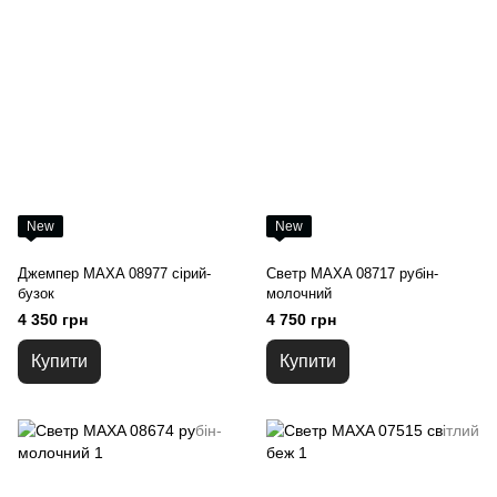
New
New
Джемпер MAXA 08977 сірий-
Светр MAXA 08717 рубін-
бузок
молочний
4 350 грн
4 750 грн
Купити
Купити