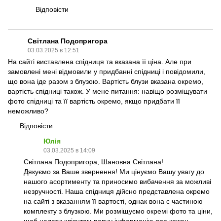
Відповісти
Світлана Подопригора
03.03.2025 в 12:51
На сайті виставлена спідниця та вказана її ціна. Але при
замовлені мені відмовили у придбанні спідниці і повідомили,
що вона іде разом з блузою. Вартість блузи вказана окремо,
вартість спідниці також. У мене питання: навіщо розміщувати
фото спідниці та її вартість окремо, якщо придбати її
неможливо?
Відповісти
Юлія
03.03.2025 в 14:09
Світлана Подопригора, Шановна Світлана!
Дякуємо за Ваше звернення! Ми цінуємо Вашу увагу до
нашого асортименту та приносимо вибачення за можливі
незручності. Наша спідниця дійсно представлена окремо
на сайті з вказанням її вартості, однак вона є частиною
комплекту з блузкою. Ми розміщуємо окремі фото та ціни,