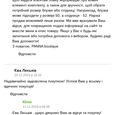
щоб надати клієнтам повну інформацію про кожен
елемент комплекту, а також для зручності, щоб обрати
потрібний розмір блузки або спідниці. Наприклад, блузка
може підходити у розмірі 50, а спідниця - 52. Наразі
продаж можливий лише разом. Ми вже врахували Ваш
відгук, для покращення подачі інформації на сайті та
внесли зміни в опис товару. Якщо у Вас є будь-які
запитання або потрібна допомога з вибором, будемо раді
Вам допомогти!
З повагою, PANNA boutique.
Відповісти
Єва Леськів
20.12.2024 в 19:33
Надзвичайно задоволена покупкою! Успіхів Вам у всьому і
вдячних покупців!
Відповісти
Юлія
21.12.2024 в 09:39
Єва Леськів , щиро дякуємо Вам за відгук та покупку!