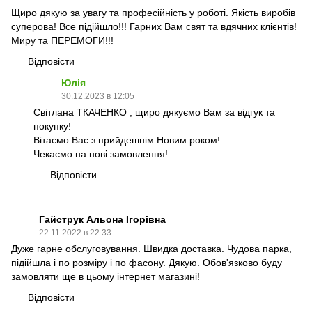
Щиро дякую за увагу та професійність у роботі. Якість виробів
суперова! Все підійшло!!! Гарних Вам свят та вдячних клієнтів!
Миру та ПЕРЕМОГИ!!!
Відповісти
Юлія
30.12.2023 в 12:05
Світлана ТКАЧЕНКО , щиро дякуємо Вам за відгук та
покупку!
Вітаємо Вас з прийдешнім Новим роком!
Чекаємо на нові замовлення!
Відповісти
Гайструк Альона Ігорівна
22.11.2022 в 22:33
Дуже гарне обслуговування. Швидка доставка. Чудова парка,
підійшла і по розміру і по фасону. Дякую. Обов'язково буду
замовляти ще в цьому інтернет магазині!
Відповісти