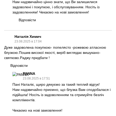
Нам надзвичайно цінно знати, що Ви залишилися
задоволені і покупкою, і обслуговуванням. Носіть із
задоволенням! Чекаємо на нові замовлення!
Відповісти
Наталія Химич
23.08.2025 в 17:04
Дуже задоволена покупкою- попелясто -рожевою атласною
блузкою.Пошив високої якості, виріб виглядає вишукано-
святково.Раджу придбати !
Відповісти
PANNA
23.08.2025 в 17:51
Пані Наталіє, щиро дякуємо за такий теплий відгук!
Нам надзвичайно приємно, що блузка Вам сподобалася і
підійшла! Носіть із задоволенням та отримуйте безліч
компліментів.
Чекаємо на нові замовлення!