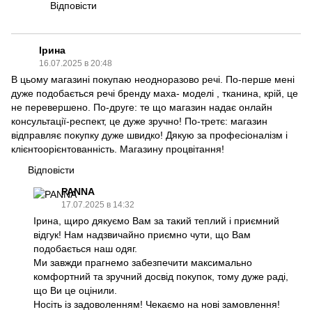
Відповісти
Ірина
16.07.2025 в 20:48
В цьому магазині покупаю неодноразово речі. По-перше мені
дуже подобається речі бренду маха- моделі , тканина, крій, це
не перевершено. По-друге: те що магазин надає онлайн
консультації-респект, це дуже зручно! По-третє: магазин
відправляє покупку дуже швидко! Дякую за професіоналізм і
клієнтоорієнтованність. Магазину процвітання!
Відповісти
PANNA
17.07.2025 в 14:32
Ірина, щиро дякуємо Вам за такий теплий і приємний
відгук! Нам надзвичайно приємно чути, що Вам
подобається наш одяг.
Ми завжди прагнемо забезпечити максимально
комфортний та зручний досвід покупок, тому дуже раді,
що Ви це оцінили.
Носіть із задоволенням! Чекаємо на нові замовлення!