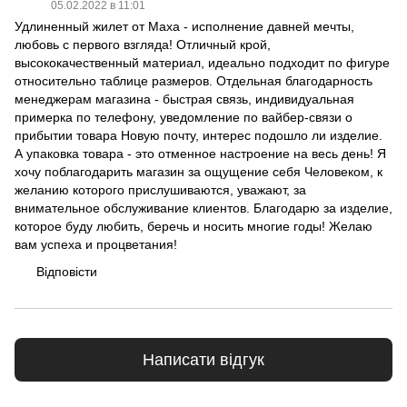
05.02.2022 в 11:01
Удлиненный жилет от Maxa - исполнение давней мечты,
любовь с первого взгляда! Отличный крой,
высококачественный материал, идеально подходит по фигуре
относительно таблице размеров. Отдельная благодарность
менеджерам магазина - быстрая связь, индивидуальная
примерка по телефону, уведомление по вайбер-связи о
прибытии товара Новую почту, интерес подошло ли изделие.
А упаковка товара - это отменное настроение на весь день! Я
хочу поблагодарить магазин за ощущение себя Человеком, к
желанию которого прислушиваются, уважают, за
внимательное обслуживание клиентов. Благодарю за изделие,
которое буду любить, беречь и носить многие годы! Желаю
вам успеха и процветания!
Відповісти
Написати відгук