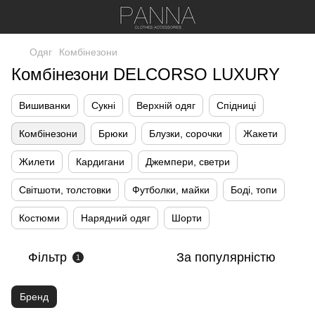
Одяг
Комбінезони
Комбінезони DELCORSO LUXURY
Вишиванки
Сукні
Верхній одяг
Спідниці
Комбінезони
Брюки
Блузки, сорочки
Жакети
Жилети
Кардигани
Джемпери, светри
Світшоти, толстовки
Футболки, майки
Боді, топи
Костюми
Нарядний одяг
Шорти
Фільтр
За популярністю
1
Бренд