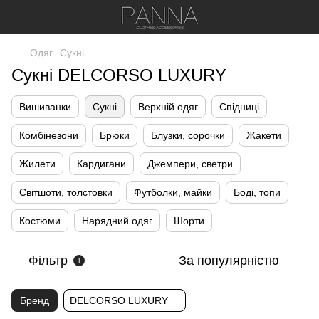
Одяг
Сукні
Сукні DELCORSO LUXURY
Вишиванки
Сукні
Верхній одяг
Спідниці
Комбінезони
Брюки
Блузки, сорочки
Жакети
Жилети
Кардигани
Джемпери, светри
Світшоти, толстовки
Футболки, майки
Боді, топи
Костюми
Нарядний одяг
Шорти
Фільтр
За популярністю
1
Бренд
DELCORSO LUXURY