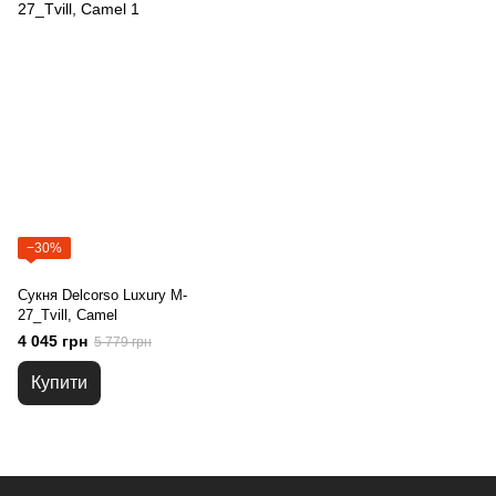
−30%
Сукня Delcorso Luxury M-
27_Tvill, Camel
4 045 грн
5 779 грн
Купити