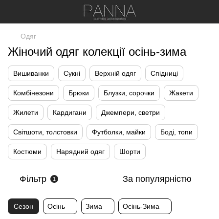
Одяг
Жіночий одяг колекції осінь-зима
Вишиванки
Сукні
Верхній одяг
Спідниці
Комбінезони
Брюки
Блузки, сорочки
Жакети
Жилети
Кардигани
Джемпери, светри
Світшоти, толстовки
Футболки, майки
Боді, топи
Костюми
Нарядний одяг
Шорти
Фільтр
За популярністю
1
Сезон
Осінь
Зима
Осінь-Зима