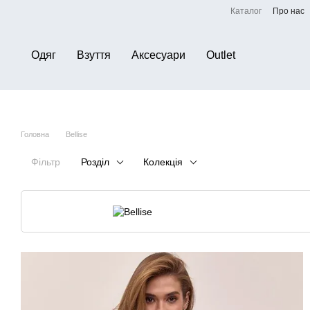
Перейти до основного контенту
Каталог
Про нас
Одяг
Взуття
Аксесуари
Outlet
Головна
Bellise
Фільтр
Розділ
Колекція