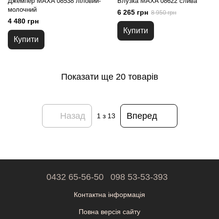
Джемпер MAXA 08538 ліловий-
Блузка MAXA 08622 слива
молочний
6 265 грн
8 950 грн
4 480 грн
Купити
Купити
Показати ще 20 товарів
Назад
Вперед
1
з 13
0432 65-56-50
098 53-53-393
Контактна інформація
Повна версія сайту