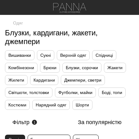
Одяг
Блузки, кардигани, жакети,
джемпери
Вишиванки
Сукні
Верхній одяг
Спідниці
Комбінезони
Брюки
Блузки, сорочки
Жакети
Жилети
Кардигани
Джемпери, светри
Світшоти, толстовки
Футболки, майки
Боді, топи
Костюми
Нарядний одяг
Шорти
Фільтр
За популярністю
1