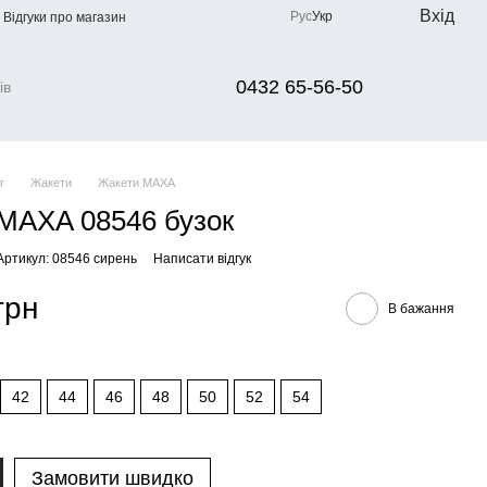
Вхід
Рус
Укр
Відгуки про магазин
0432 65-56-50
г
Жакети
Жакети МАХА
MAXA 08546 бузок
Артикул: 08546 сирень
Написати відгук
грн
В бажання
42
44
46
48
50
52
54
Замовити швидко