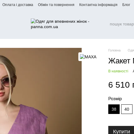
Оплата і доставка
Обмін та повернення
Контактна інформація
Блог
Головна
Одя
Жакет 
В наявності
6 510 
Розмір
38
40
Купити