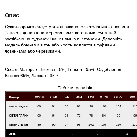
Опис
Сукня-сорочка силуету кокон виконано з екологічною тканини
Тенсел і доповнено мереживними вставками, супатной
застібкою на ґудзиках і кишенями з листочками. Доповніть
модель брюками в тон або носіть як плаття в туфлями
човниками або черевиками.
Склад: Матеріал: Віскоза - 5%; Тенсел - 95%. Оздоблення:
Віскоза 65%; Лавсан - 35%.
Таблиця розмірів
Розмір
XXS/38
XS/40
S/42
M/44
L/46
XL/48
XXL/50
XXXL
80
84
88
92
96
100
104
11
ОБ'ЕМ ГРУДЕЙ
60
64
68
72
78
84
90
96
ОБ'ЕМ ТАЛИИ
86
90
94
98
102
106
110
11
ОБ'ЕМ СТЕГОН
ЗРІСТ
1
2
3
4