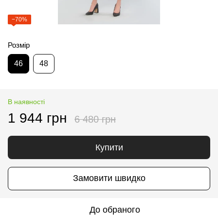
−70%
Розмір
46
48
В наявності
1 944 грн
6 480 грн
Купити
Замовити швидко
До обраного