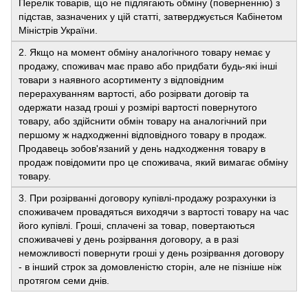
Перелік товарів, що не підлягають обміну (поверненню) з
підстав, зазначених у цій статті, затверджується Кабінетом
Міністрів України.
2. Якщо на момент обміну аналогічного товару немає у
продажу, споживач має право або придбати будь-які інші
товари з наявного асортименту з відповідним
перерахуванням вартості, або розірвати договір та
одержати назад гроші у розмірі вартості повернутого
товару, або здійснити обмін товару на аналогічний при
першому ж надходженні відповідного товару в продаж.
Продавець зобов'язаний у день надходження товару в
продаж повідомити про це споживача, який вимагає обміну
товару.
3. При розірванні договору купівлі-продажу розрахунки із
споживачем провадяться виходячи з вартості товару на час
його купівлі. Гроші, сплачені за товар, повертаються
споживачеві у день розірвання договору, а в разі
неможливості повернути гроші у день розірвання договору
- в інший строк за домовленістю сторін, але не пізніше ніж
протягом семи днів.