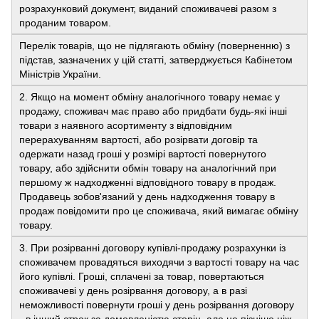
розрахунковий документ, виданий споживачеві разом з
проданим товаром.
Перелік товарів, що не підлягають обміну (поверненню) з
підстав, зазначених у цій статті, затверджується Кабінетом
Міністрів України.
2. Якщо на момент обміну аналогічного товару немає у
продажу, споживач має право або придбати будь-які інші
товари з наявного асортименту з відповідним
перерахуванням вартості, або розірвати договір та
одержати назад гроші у розмірі вартості повернутого
товару, або здійснити обмін товару на аналогічний при
першому ж надходженні відповідного товару в продаж.
Продавець зобов'язаний у день надходження товару в
продаж повідомити про це споживача, який вимагає обміну
товару.
3. При розірванні договору купівлі-продажу розрахунки із
споживачем провадяться виходячи з вартості товару на час
його купівлі. Гроші, сплачені за товар, повертаються
споживачеві у день розірвання договору, а в разі
неможливості повернути гроші у день розірвання договору
- в інший строк за домовленістю сторін, але не пізніше ніж