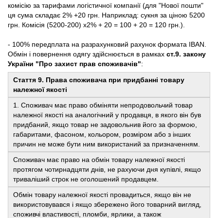
комісію за тарифами логістичної компанії (для "Нової пошти"
ця сума складає 2% +20 грн. Наприклад: сукня за ціною 5200
грн. Комісія (5200-200) х2% + 20 = 100 + 20 = 120 грн.).
- 100% передплата на разрахунковий рахунок формата IBAN.
Обмін і повернення одягу здійснюється в рамках
ст.9. закону
України "Про захист прав споживачів"
:
Стаття 9. Права споживача при придбанні товару
належної якості
1. Споживач має право обміняти непродовольчий товар
належної якості на аналогічний у продавця, в якого він був
придбаний, якщо товар не задовольнив його за формою,
габаритами, фасоном, кольором, розміром або з інших
причин не може бути ним використаний за призначенням.
Споживач має право на обмін товару належної якості
протягом чотирнадцяти днів, не рахуючи дня купівлі, якщо
триваліший строк не оголошений продавцем.
Обмін товару належної якості провадиться, якщо він не
використовувався і якщо збережено його товарний вигляд,
споживчі властивості, пломби, ярлики, а також