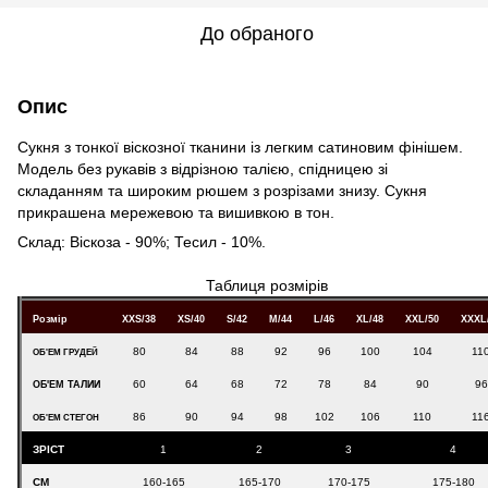
До обраного
Опис
Сукня з тонкої віскозної тканини із легким сатиновим фінішем.
Модель без рукавів з відрізною талією, спідницею зі
складанням та широким рюшем з розрізами знизу. Сукня
прикрашена мережевою та вишивкою в тон.
Склад: Віскоза - 90%; Тесил - 10%.
Таблиця розмірів
Розмір
XXS/38
XS/40
S/42
M/44
L/46
XL/48
XXL/50
XXXL
80
84
88
92
96
100
104
11
ОБ'ЕМ ГРУДЕЙ
60
64
68
72
78
84
90
96
ОБ'ЕМ ТАЛИИ
86
90
94
98
102
106
110
11
ОБ'ЕМ СТЕГОН
ЗРІСТ
1
2
3
4
СМ
160-165
165-170
170-175
175-180