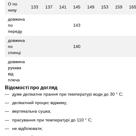
О по
133
137
141
145
149
153
159
16
низу
довжина
по
143
переду
довжина
по
140
спинці
довжина
рукава
від
плеча
Відомості про догляд
дуже делікатне прання при температурі води до 30 ° С;
делікатний процес віджиму;
вертикальна сушка;
прасування при температурі до 110 ° С;
не відбілювати;