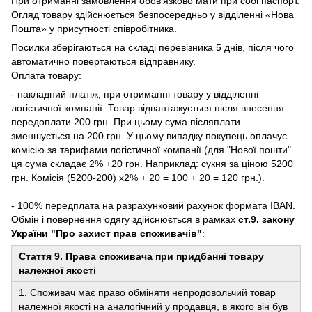
При отриманні замовлення обов'язково мати при собі паспорт.
Огляд товару здійснюється безпосередньо у відділенні «Нова
Пошта» у присутності співробітника.
Посилки зберігаються на складі перевізника 5 днів, після чого
автоматично повертаються відправнику.
Оплата товару:
- накладний платіж, при отриманні товару у відділенні
логістичної компанії. Товар відвантажується після внесення
передоплати 200 грн. При цьому сума післяплати
зменшується на 200 грн. У цьому випадку покупець оплачує
комісію за тарифами логістичної компанії (для "Нової пошти"
ця сума складає 2% +20 грн. Наприклад: сукня за ціною 5200
грн. Комісія (5200-200) х2% + 20 = 100 + 20 = 120 грн.).
- 100% передплата на разрахунковий рахунок формата IBAN.
Обмін і повернення одягу здійснюється в рамках
ст.9. закону
України "Про захист прав споживачів"
:
Стаття 9. Права споживача при придбанні товару
належної якості
1. Споживач має право обміняти непродовольчий товар
належної якості на аналогічний у продавця, в якого він був