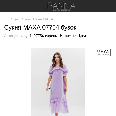
Одяг
Сукні
Сукні МАХА
Сукня MAXA 07754 бузок
Артикул:
copy_1_07754 сирень
Написати відгук