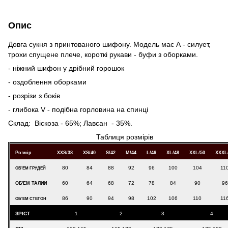
Опис
Довга сукня з принтованого шифону. Модель має А - силует,
трохи спущене плече, короткі рукави - буфи з оборками.
- ніжний шифон у дрібний горошок
- оздоблення оборками
- розрізи з боків
- глибока V - подібна горловина на спинці
Склад: Віскоза - 65%; Лавсан - 35%.
Таблиця розмірів
Розмір
XXS/38
XS/40
S/42
M/44
L/46
XL/48
XXL/50
XXXL
80
84
88
92
96
100
104
11
ОБ'ЕМ ГРУДЕЙ
60
64
68
72
78
84
90
96
ОБ'ЕМ ТАЛИИ
86
90
94
98
102
106
110
11
ОБ'ЕМ СТЕГОН
ЗРІСТ
1
2
3
4