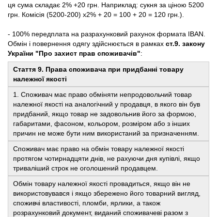
ця сума складає 2% +20 грн. Наприклад: сукня за ціною 5200
грн. Комісія (5200-200) х2% + 20 = 100 + 20 = 120 грн.).
- 100% передплата на разрахунковий рахунок формата IBAN.
Обмін і повернення одягу здійснюється в рамках
ст.9. закону
України "Про захист прав споживачів"
:
Стаття 9. Права споживача при придбанні товару
належної якості
1. Споживач має право обміняти непродовольчий товар
належної якості на аналогічний у продавця, в якого він був
придбаний, якщо товар не задовольнив його за формою,
габаритами, фасоном, кольором, розміром або з інших
причин не може бути ним використаний за призначенням.
Споживач має право на обмін товару належної якості
протягом чотирнадцяти днів, не рахуючи дня купівлі, якщо
триваліший строк не оголошений продавцем.
Обмін товару належної якості провадиться, якщо він не
використовувався і якщо збережено його товарний вигляд,
споживчі властивості, пломби, ярлики, а також
розрахунковий документ, виданий споживачеві разом з