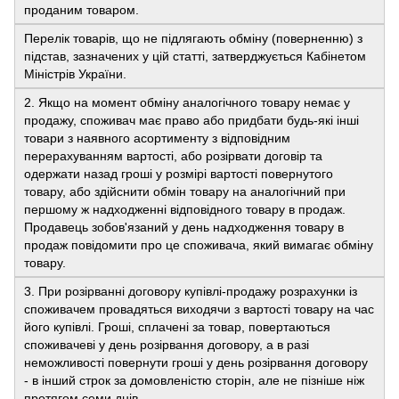
проданим товаром.
Перелік товарів, що не підлягають обміну (поверненню) з
підстав, зазначених у цій статті, затверджується Кабінетом
Міністрів України.
2. Якщо на момент обміну аналогічного товару немає у
продажу, споживач має право або придбати будь-які інші
товари з наявного асортименту з відповідним
перерахуванням вартості, або розірвати договір та
одержати назад гроші у розмірі вартості повернутого
товару, або здійснити обмін товару на аналогічний при
першому ж надходженні відповідного товару в продаж.
Продавець зобов'язаний у день надходження товару в
продаж повідомити про це споживача, який вимагає обміну
товару.
3. При розірванні договору купівлі-продажу розрахунки із
споживачем провадяться виходячи з вартості товару на час
його купівлі. Гроші, сплачені за товар, повертаються
споживачеві у день розірвання договору, а в разі
неможливості повернути гроші у день розірвання договору
- в інший строк за домовленістю сторін, але не пізніше ніж
протягом семи днів.