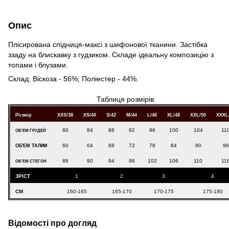
Опис
Плісирована спідниця-максі з шифонової тканини. Застібка
ззаду на блискавку з гудзиком. Складе ідеальну композицію з
топами і блузами.
Склад: Віскоза - 56%; Поліестер - 44%.
Таблиця розмірів
Розмір
XXS/38
XS/40
S/42
M/44
L/46
XL/48
XXL/50
XXXL
80
84
88
92
96
100
104
11
ОБ'ЕМ ГРУДЕЙ
60
64
68
72
78
84
90
96
ОБ'ЕМ ТАЛИИ
86
90
94
98
102
106
110
11
ОБ'ЕМ СТЕГОН
ЗРІСТ
1
2
3
4
СМ
160-165
165-170
170-175
175-180
Відомості про догляд