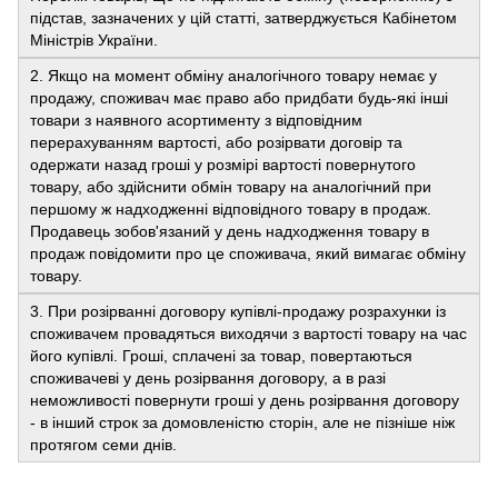
підстав, зазначених у цій статті, затверджується Кабінетом
Міністрів України.
2. Якщо на момент обміну аналогічного товару немає у
продажу, споживач має право або придбати будь-які інші
товари з наявного асортименту з відповідним
перерахуванням вартості, або розірвати договір та
одержати назад гроші у розмірі вартості повернутого
товару, або здійснити обмін товару на аналогічний при
першому ж надходженні відповідного товару в продаж.
Продавець зобов'язаний у день надходження товару в
продаж повідомити про це споживача, який вимагає обміну
товару.
3. При розірванні договору купівлі-продажу розрахунки із
споживачем провадяться виходячи з вартості товару на час
його купівлі. Гроші, сплачені за товар, повертаються
споживачеві у день розірвання договору, а в разі
неможливості повернути гроші у день розірвання договору
- в інший строк за домовленістю сторін, але не пізніше ніж
протягом семи днів.